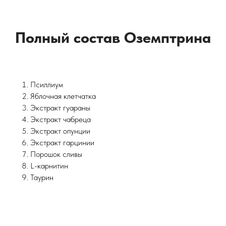
Полный состав Оземптрина
Псиллиум
Яблочная клетчатка
Экстракт гуараны
Экстракт чабреца
Экстракт опунции
Экстракт гарцинии
Порошок сливы
L-карнитин
Таурин