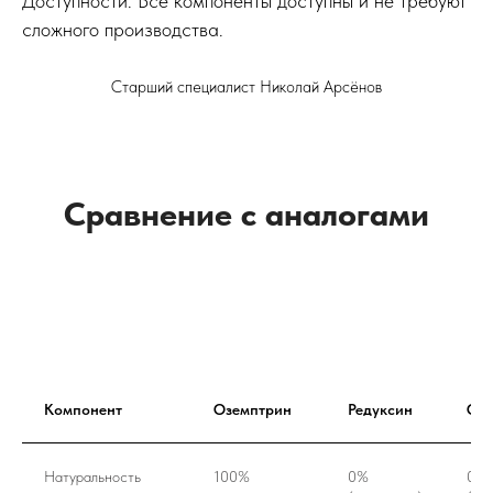
Доступности. Все компоненты доступны и не требуют
сложного производства.
Старший специалист Николай Арсёнов
Сравнение с аналогами
Компонент
Оземптрин
Редуксин
Орл
Натуральность
100%
0%
0%