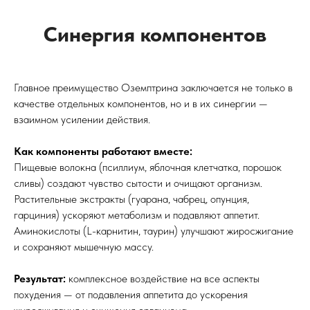
Синергия компонентов
Главное преимущество Оземптрина заключается не только в
качестве отдельных компонентов, но и в их синергии —
взаимном усилении действия.
Как компоненты работают вместе:
Пищевые волокна (псиллиум, яблочная клетчатка, порошок
сливы) создают чувство сытости и очищают организм.
Растительные экстракты (гуарана, чабрец, опунция,
гарциния) ускоряют метаболизм и подавляют аппетит.
Аминокислоты (L-карнитин, таурин) улучшают жиросжигание
и сохраняют мышечную массу.
Результат:
комплексное воздействие на все аспекты
Сертифицированный продукт
похудения — от подавления аппетита до ускорения
Оземптрин - для похудения