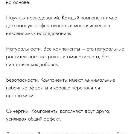
на основе:
Научных исследований. Каждый компонент имеет
Натуральный состав без синтетических
доказанную эффективность в многочисленных
добавок
независимых исследованиях.
Формирует стройный силуэт
Снижения аппетита
Натуральности. Все компоненты — это натуральные
Не вызывает привыкания
растительные экстракты и аминокислоты, без
синтетических добавок.
Безопасности. Компоненты имеют минимальные
побочные эффекты и хорошо переносятся
организмом.
Синергии. Компоненты дополняют друг друга,
усиливая общий эффект.