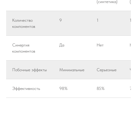
(синтетика)
(си
Количество
9
1
1
компонентов
Синергия
Да
Нет
Нет
компонентов
Побочные эффекты
Минимальные
Серьезные
Час
Эффективность
98%
85%
70