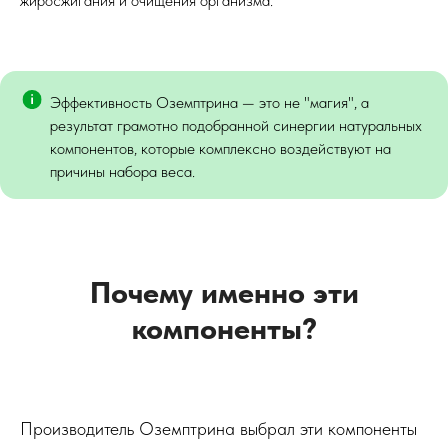
жиросжигания и очищения организма.
Пищевая добавка для поддержки метаболизма,
снижения аппетита и формирования стройного
силуэта без строгих диет и изнурительных
тренировок.
Эффективность Оземптрина — это не "магия", а
результат грамотно подобранной синергии натуральных
компонентов, которые комплексно воздействуют на
причины набора веса.
Почему именно эти
компоненты?
Производитель Оземптрина выбрал эти компоненты