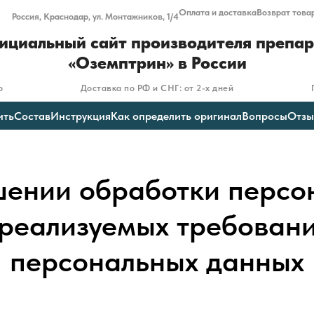
Оплата и доставка
Возврат това
Россия, Краснодар, ул. Монтажников, 1/4
циальный сайт производителя препа
«Оземптрин» в России
о
Доставка по РФ и СНГ: от 2-х дней
ить
Состав
Инструкция
Как определить оригинал
Вопросы
Отзы
шении обработки персо
 реализуемых требовани
персональных данных