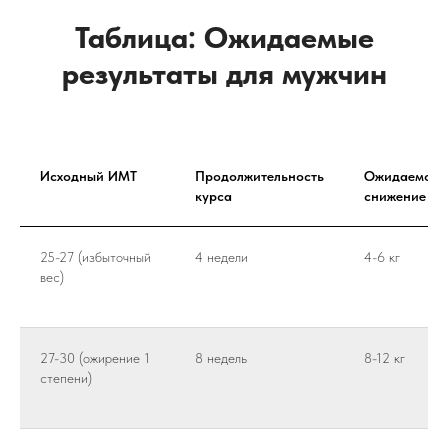
Таблица: Ожидаемые
результаты для мужчин
Исходный ИМТ
Продолжительность
Ожидаемое
курса
снижение ве
25-27 (избыточный
4 недели
4-6 кг
вес)
27-30 (ожирение 1
8 недель
8-12 кг
Сертифицированный продукт
степени)
Оземптрин - для похудения
Пищевая добавка для поддержки метаболизма,