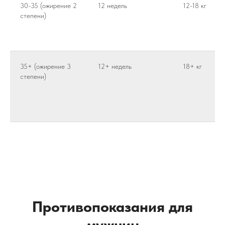
снижения аппетита и формирования стройного
30-35 (ожирение 2
12 недель
12-18 кг
силуэта без строгих диет и изнурительных
степени)
тренировок.
35+ (ожирение 3
12+ недель
18+ кг
степени)
Натуральный состав без синтетических
добавок
Формирует стройный силуэт
Противопоказания для
Снижения аппетита
мужчин